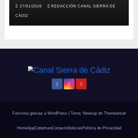
impulsan la rehabilitación del
27/01/2026
REDACCIÓN CANAL SIERRA DE
edificio anexo al Castillo con
CÁDIZ
la redacción del proyecto
Funciona gracias a WordPress
|
Tema: Newsup de
Themeansar
Home
App
Cobertura
Contacto
Noticias
Política de Privacidad