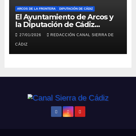
ARCOS DE LA FRONTERA
DIPUTACIÓN DE CÁDIZ
El Ayuntamiento de Arcos y
la Diputación de Cádiz
impulsan la rehabilitación del
27/01/2026
REDACCIÓN CANAL SIERRA DE
edificio anexo al Castillo con
CÁDIZ
la redacción del proyecto