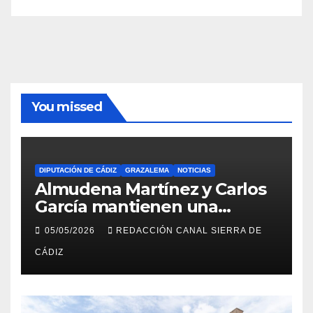
You missed
DIPUTACIÓN DE CÁDIZ
GRAZALEMA
NOTICIAS
Almudena Martínez y Carlos
García mantienen una
reunión en el Palacio
05/05/2026
REDACCIÓN CANAL SIERRA DE
Provincial
CÁDIZ