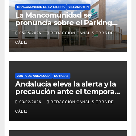
MANCOMUNIDAD DE LA SIERRA
VILLAMARTÍN
La Mancomunidad se
pronuncia sobre el Parking
del Hospital de Villamartín
05/05/2026
REDACCIÓN CANAL SIERRA DE
CÁDIZ
JUNTA DE ANDALUCÍA
NOTICIAS
Andalucía eleva la alerta y la
precaución ante el temporal:
colegios cerrados y la UME en
03/02/2026
REDACCIÓN CANAL SIERRA DE
preaviso
CÁDIZ