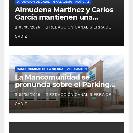
DIPUTACIÓN DE CÁDIZ
GRAZALEMA
NOTICIAS
Almudena Martínez y Carlos
García mantienen una
reunión en el Palacio
05/05/2026
REDACCIÓN CANAL SIERRA DE
Provincial
CÁDIZ
MANCOMUNIDAD DE LA SIERRA
VILLAMARTÍN
La Mancomunidad se
pronuncia sobre el Parking
del Hospital de Villamartín
05/05/2026
REDACCIÓN CANAL SIERRA DE
CÁDIZ