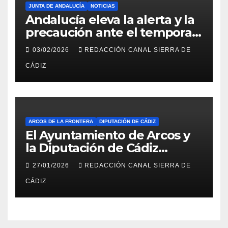
JUNTA DE ANDALUCÍA
NOTICIAS
Andalucía eleva la alerta y la
precaución ante el temporal:
colegios cerrados y la UME en
03/02/2026
REDACCIÓN CANAL SIERRA DE
preaviso
CÁDIZ
ARCOS DE LA FRONTERA
DIPUTACIÓN DE CÁDIZ
El Ayuntamiento de Arcos y
la Diputación de Cádiz
impulsan la rehabilitación del
27/01/2026
REDACCIÓN CANAL SIERRA DE
edificio anexo al Castillo con
CÁDIZ
la redacción del proyecto