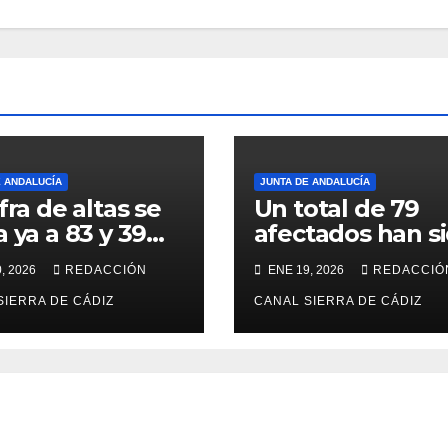
E ANDALUCÍA
JUNTA DE ANDALUCÍA
fra de altas se
Un total de 79
a ya a 83 y 39
afectados han s
tados siguen
ya dados de alta
, 2026
REDACCIÓN
ENE 19, 2026
REDACCIÓ
esados tras el
43 permanecen
estro de
SIERRA DE CÁDIZ
ingresados
CANAL SIERRA DE CÁDIZ
muz