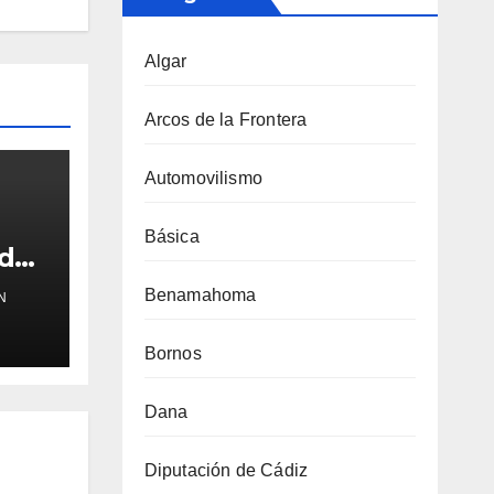
Algar
Arcos de la Frontera
Automovilismo
Básica
ido
 y
Benamahoma
N
Bornos
Dana
Diputación de Cádiz