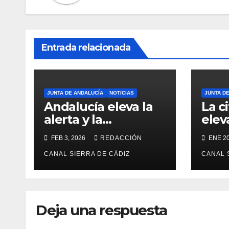
Entrada relacionada
JUNTA DE ANDALUCÍA
NOTICIAS
JUNTA D
Andalucía eleva la
La ci
alerta y la
elev
precaución ante el
afec
FEB 3, 2026
REDACCIÓN
ENE 20
temporal: colegios
ingr
cerrados y la UME
CANAL SIERRA DE CÁDIZ
sini
CANAL 
en preaviso
Ada
Deja una respuesta