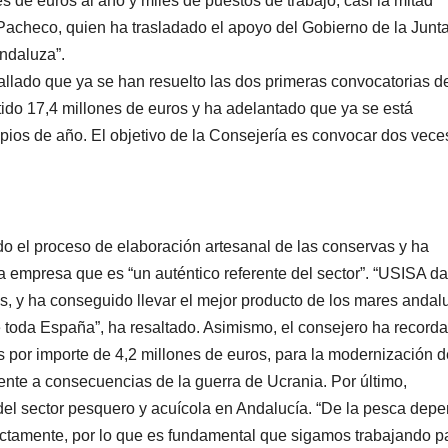
de euros al año y miles de puestos de trabajo, casi la mitad
acheco, quien ha trasladado el apoyo del Gobierno de la Junt
ndaluza”.
tallado que ya se han resuelto las dos primeras convocatorias d
ido 17,4 millones de euros y ha adelantado que ya se está
ipios de año. El objetivo de la Consejería es convocar dos vece
do el proceso de elaboración artesanal de las conservas y ha
a empresa que es “un auténtico referente del sector”. “USISA da
, y ha conseguido llevar el mejor producto de los mares andal
e toda España”, ha resaltado. Asimismo, el consejero ha record
s por importe de 4,2 millones de euros, para la modernización 
ente a consecuencias de la guerra de Ucrania. Por último,
el sector pesquero y acuícola en Andalucía. “De la pesca dep
ctamente, por lo que es fundamental que sigamos trabajando p