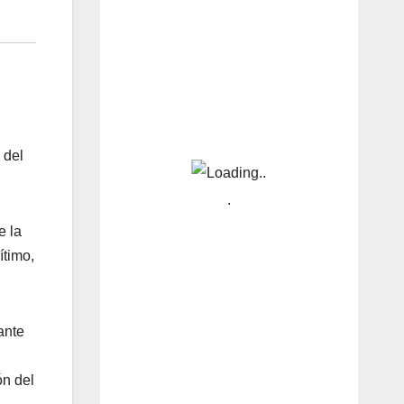
 del
e la
ítimo,
ante
ón del