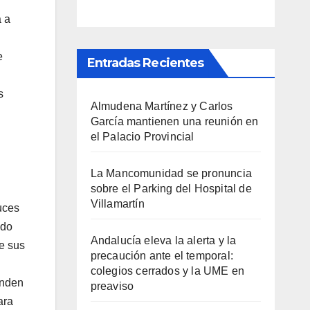
a a
e
Entradas Recientes
s
Almudena Martínez y Carlos
García mantienen una reunión en
el Palacio Provincial
La Mancomunidad se pronuncia
sobre el Parking del Hospital de
Villamartín
uces
ado
Andalucía eleva la alerta y la
de sus
precaución ante el temporal:
colegios cerrados y la UME en
enden
preaviso
ara