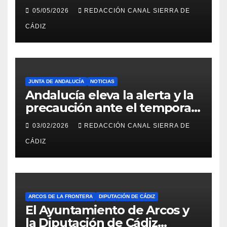
del Hospital de Villamartín
05/05/2026
REDACCIÓN CANAL SIERRA DE
CÁDIZ
JUNTA DE ANDALUCÍA
NOTICIAS
Andalucía eleva la alerta y la
precaución ante el temporal:
colegios cerrados y la UME en
03/02/2026
REDACCIÓN CANAL SIERRA DE
preaviso
CÁDIZ
ARCOS DE LA FRONTERA
DIPUTACIÓN DE CÁDIZ
El Ayuntamiento de Arcos y
la Diputación de Cádiz