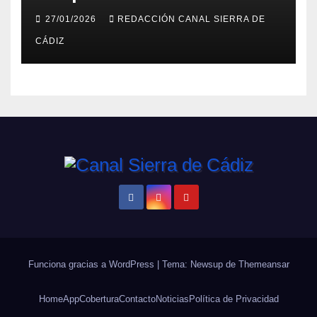
impulsan la rehabilitación del
27/01/2026
REDACCIÓN CANAL SIERRA DE
edificio anexo al Castillo con
CÁDIZ
la redacción del proyecto
Funciona gracias a WordPress
|
Tema: Newsup de
Themeansar
Home
App
Cobertura
Contacto
Noticias
Política de Privacidad