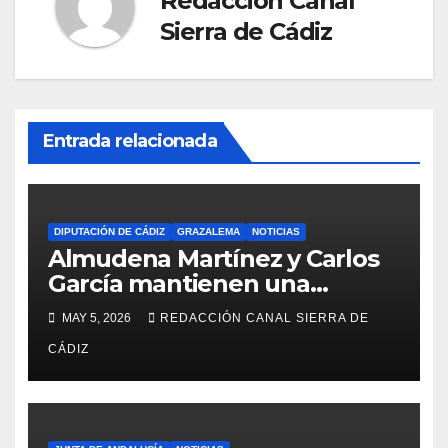
Redacción Canal
Sierra de Cádiz
Entrada relacionada
DIPUTACIÓN DE CÁDIZ
GRAZALEMA
NOTICIAS
Almudena Martínez y Carlos
García mantienen una
reunión en el Palacio
MAY 5, 2026
REDACCIÓN CANAL SIERRA DE
Provincial
CÁDIZ