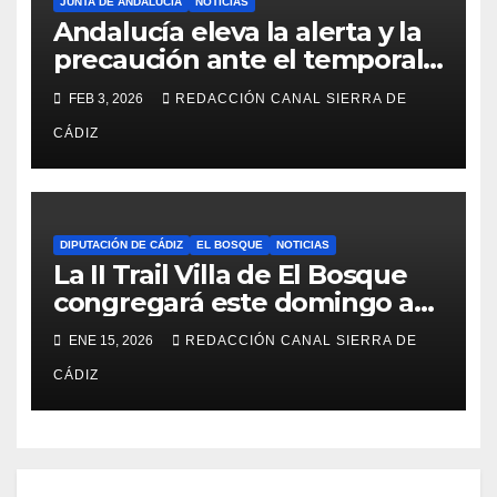
JUNTA DE ANDALUCÍA
NOTICIAS
Andalucía eleva la alerta y la
precaución ante el temporal:
colegios cerrados y la UME en
FEB 3, 2026
REDACCIÓN CANAL SIERRA DE
preaviso
CÁDIZ
DIPUTACIÓN DE CÁDIZ
EL BOSQUE
NOTICIAS
La II Trail Villa de El Bosque
congregará este domingo a
unos 1.200 deportistas
ENE 15, 2026
REDACCIÓN CANAL SIERRA DE
CÁDIZ