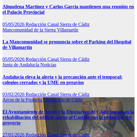
Almudena Martínez y Carlos García mantienen una reunión en
el Palacio Provincial
05/05/2026
Redacción Canal Sierra de Cádiz
Mancomunidad de la Sierra
Villamartín
La Mancomunidad se pronuncia sobre el Parking del Hospital
de Villamartín
05/05/2026
Redacción Canal Sierra de Cádiz
Junta de Andalucía
Noticias
Andalucía eleva la alerta y la precaución ante el temporal:
colegios cerrados y la UME en preaviso
03/02/2026
Redacción Canal Sierra de Cádiz
Arcos de la Frontera
Diputación de Cádiz
El Ayuntamiento de Arcos y la Diputación de Cádiz impulsan la
rehabilitación del edificio anexo al Castillo con la redacción del
proyecto
27/01/2026
Redacción Canal Sierra de Cádiz