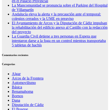
en el Palacio Provincial
La Mancomunidad se pronuncia sobre el Parking del Hospital
de Villamartín
Andalucía eleva la alerta y la precaución ante el temporal:
colegios cerrados y la UME en preaviso
El Ayuntamiento de Arcos y la Diputación de Cádiz impulsan
la rehabilitación del edificio anexo al Castillo con la redacción
del proyecto
La Guardia Civil detiene a tres personas en Espera que
intentaron darse a la fuga en un control mientras transportaba
5 tabletas de hachís
Comentarios recientes
Categorías
Algar
Arcos de la Frontera
Automovilismo
Básica
Benamahoma
Bornos
Dana
Diputación de Cádiz
El Bosque