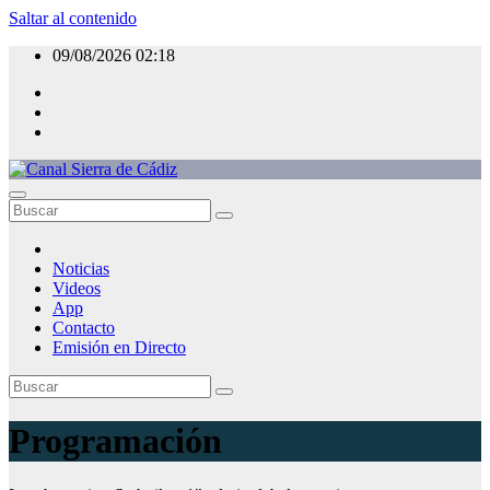
Saltar al contenido
09/08/2026
02:18
Canal Sierra de Cádiz
La televisión de la Sierra de Cádiz
Noticias
Videos
App
Contacto
Emisión en Directo
Programación