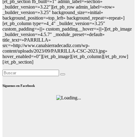
[et_pb_section fb_built=»1″ admin_label=»section»
_builder_version=»3.22″][et_pb_row admin_label=»row»
_builder_version=»3.25″ background_size=»initial»
background_position=»top_left» background_repeat=»repeat»]
[et_pb_column type=»4_4″ _builder_version=»3.25″
custom_padding=»|||» custom_padding__hover=»|||»][et_pb_image
_builder_version=»4.5.7″ _module_preset=»default»
title_text=»PARRILLA»
src=»http://www.canalsierradecadiz.com/wp-
content/uploads/2023/09/PARRILLA-CSC-2023.jpg»
hover_enabled=»0″][/et_pb_image][/et_pb_column][/et_pb_row]
[/et_pb_section]
Síguenos en Facebook