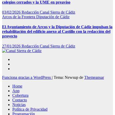
colegios cerrados y la UME en preaviso
03/02/2026
Redacción Canal Sierra de Cádiz
Arcos de la Frontera
Diputación de Cádiz
El Ayuntamiento de Arcos y la Diputación de Cádiz impulsan la
rehabilitación del edificio anexo al Castillo con la redacción del
proyecto
27/01/2026
Redacción Canal Sierra de Cádiz
Funciona gracias a WordPress
|
Tema: Newsup de
Themeansar
Home
App
Cobertura
Contacto
Noticias
Política de Privacidad
Programación