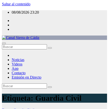
Saltar al contenido
08/08/2026
23:20
Canal Sierra de Cádiz
La televisión de la Sierra de Cádiz
Noticias
Videos
App
Contacto
Emisión en Directo
Etiqueta:
Guardia Civil