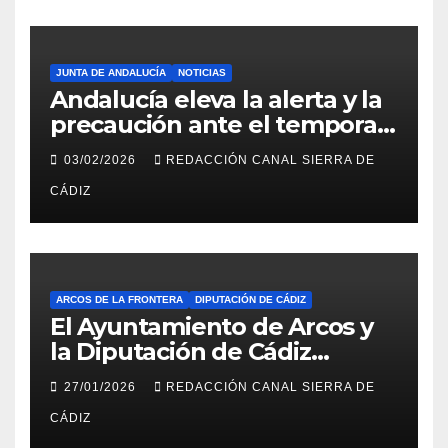
JUNTA DE ANDALUCÍA
NOTICIAS
Andalucía eleva la alerta y la
precaución ante el temporal:
colegios cerrados y la UME en
03/02/2026
REDACCIÓN CANAL SIERRA DE
preaviso
CÁDIZ
ARCOS DE LA FRONTERA
DIPUTACIÓN DE CÁDIZ
El Ayuntamiento de Arcos y
la Diputación de Cádiz
impulsan la rehabilitación del
27/01/2026
REDACCIÓN CANAL SIERRA DE
edificio anexo al Castillo con
CÁDIZ
la redacción del proyecto