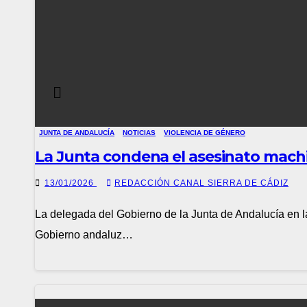
JUNTA DE ANDALUCÍA
NOTICIAS
VIOLENCIA DE GÉNERO
La Junta condena el asesinato machis
13/01/2026
REDACCIÓN CANAL SIERRA DE CÁDIZ
La delegada del Gobierno de la Junta de Andalucía en l
Gobierno andaluz…