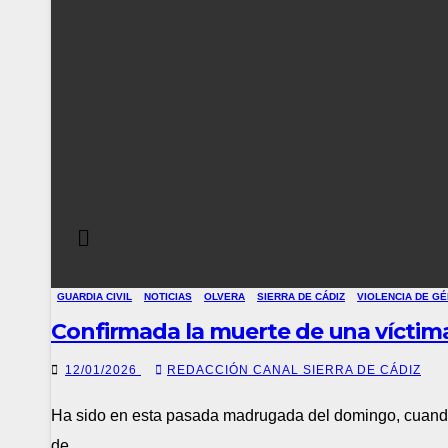
GUARDIA CIVIL
NOTICIAS
OLVERA
SIERRA DE CÁDIZ
VIOLENCIA DE G
Confirmada la muerte de una víctima 
12/01/2026
REDACCIÓN CANAL SIERRA DE CÁDIZ
Ha sido en esta pasada madrugada del domingo, cuando 
de…