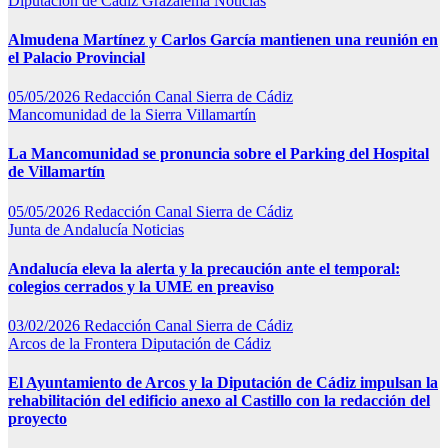
Diputación de Cádiz
Grazalema
Noticias
Almudena Martínez y Carlos García mantienen una reunión en
el Palacio Provincial
05/05/2026
Redacción Canal Sierra de Cádiz
Mancomunidad de la Sierra
Villamartín
La Mancomunidad se pronuncia sobre el Parking del Hospital
de Villamartín
05/05/2026
Redacción Canal Sierra de Cádiz
Junta de Andalucía
Noticias
Andalucía eleva la alerta y la precaución ante el temporal:
colegios cerrados y la UME en preaviso
03/02/2026
Redacción Canal Sierra de Cádiz
Arcos de la Frontera
Diputación de Cádiz
El Ayuntamiento de Arcos y la Diputación de Cádiz impulsan la
rehabilitación del edificio anexo al Castillo con la redacción del
proyecto