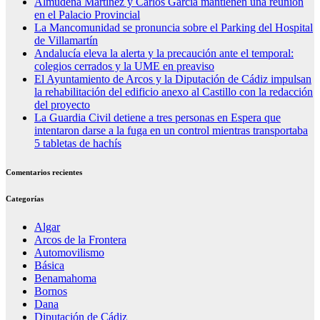
Almudena Martínez y Carlos García mantienen una reunión
en el Palacio Provincial
La Mancomunidad se pronuncia sobre el Parking del Hospital
de Villamartín
Andalucía eleva la alerta y la precaución ante el temporal:
colegios cerrados y la UME en preaviso
El Ayuntamiento de Arcos y la Diputación de Cádiz impulsan
la rehabilitación del edificio anexo al Castillo con la redacción
del proyecto
La Guardia Civil detiene a tres personas en Espera que
intentaron darse a la fuga en un control mientras transportaba
5 tabletas de hachís
Comentarios recientes
Categorías
Algar
Arcos de la Frontera
Automovilismo
Básica
Benamahoma
Bornos
Dana
Diputación de Cádiz