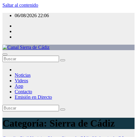
Saltar al contenido
06/08/2026
22:06
Canal Sierra de Cádiz
La televisión de la Sierra de Cádiz
Noticias
Videos
App
Contacto
Emisión en Directo
Categoría:
Sierra de Cádiz