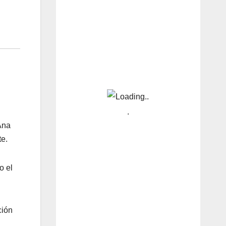
Ana
te.
o el
ción