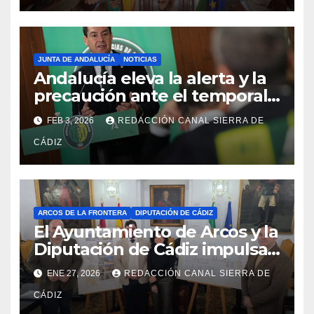
JUNTA DE ANDALUCÍA
NOTICIAS
Andalucía eleva la alerta y la
precaución ante el temporal:
colegios cerrados y la UME en
FEB 3, 2026
REDACCIÓN CANAL SIERRA DE
preaviso
CÁDIZ
ARCOS DE LA FRONTERA
DIPUTACIÓN DE CÁDIZ
El Ayuntamiento de Arcos y la
Diputación de Cádiz impulsan
la rehabilitación del edificio
ENE 27, 2026
REDACCIÓN CANAL SIERRA DE
anexo al Castillo con la
CÁDIZ
redacción del proyecto