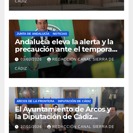
CÁDIZ
JUNTA DE ANDALUCÍA
NOTICIAS
Andalucía eleva la alerta y la
precaución ante el temporal:
colegios cerrados y la UME en
03/02/2026
REDACCIÓN CANAL SIERRA DE
preaviso
CÁDIZ
ARCOS DE LA FRONTERA
DIPUTACIÓN DE CÁDIZ
El Ayuntamiento de Arcos y
la Diputación de Cádiz
impulsan la rehabilitación del
27/01/2026
REDACCIÓN CANAL SIERRA DE
edificio anexo al Castillo con