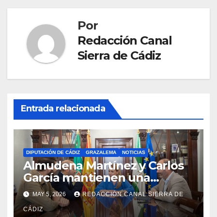
Por
Redacción Canal
Sierra de Cádiz
Entrada relacionada
DIPUTACIÓN DE CÁDIZ
GRAZALEMA
NOTICIAS
Almudena Martínez y Carlos
García mantienen una
reunión en el Palacio
MAY 5, 2026
REDACCIÓN CANAL SIERRA DE
Provincial
CÁDIZ