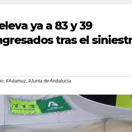
 eleva ya a 83 y 39
gresados tras el siniest
io
,
#Adamuz
,
#Junta de Andalucía