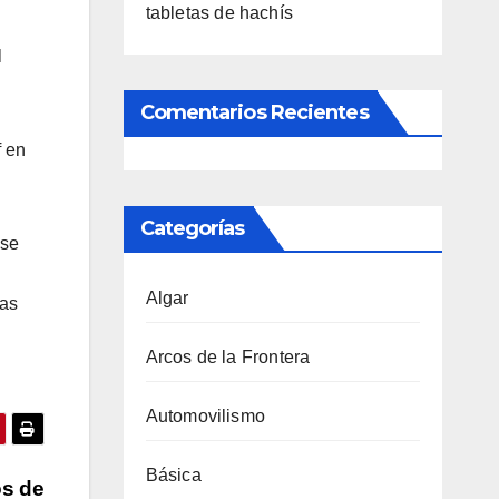
tabletas de hachís
l
Comentarios Recientes
f en
Categorías
 se
Algar
las
Arcos de la Frontera
Automovilismo
Básica
os de