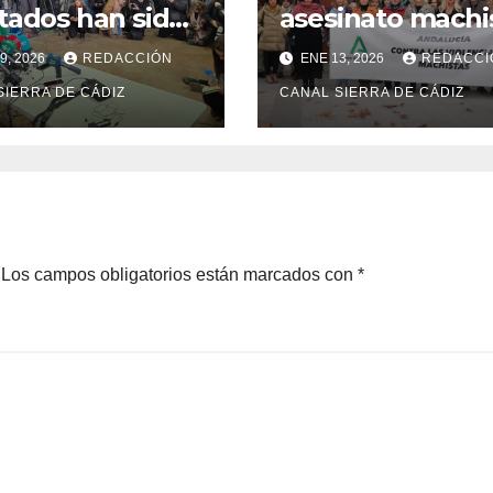
tados han sido
asesinato machi
ados de alta y
de Olvera y abo
9, 2026
REDACCIÓN
ENE 13, 2026
REDACCI
permanecen
por la unidad pa
esados
SIERRA DE CÁDIZ
erradicar esta la
CANAL SIERRA DE CÁDIZ
Los campos obligatorios están marcados con
*