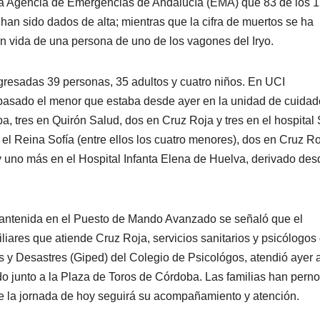
 la Agencia de Emergencias de Andalucía (EMA) que 83 de los 
 han sido dados de alta; mientras que la cifra de muertos se ha
in vida de una persona de uno de los vagones del Iryo.
ngresadas 39 personas, 35 adultos y cuatro niños. En UCI
 pasado el menor que estaba desde ayer en la unidad de cuida
ba, tres en Quirón Salud, dos en Cruz Roja y tres en el hospital
el Reina Sofía (entre ellos los cuatro menores), dos en Cruz Ro
 uno más en el Hospital Infanta Elena de Huelva, derivado des
mantenida en el Puesto de Mando Avanzado se señaló que el
iares que atiende Cruz Roja, servicios sanitarios y psicólogos 
 y Desastres (Giped) del Colegio de Psicológos, atendió ayer 
ado junto a la Plaza de Toros de Córdoba. Las familias han pern
te la jornada de hoy seguirá su acompañamiento y atención.