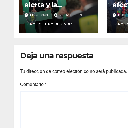
alerta y la
afec
precaución ante el
ya d
FEB 3, 2026
REDACCIÓN
ENE 1
temporal: colegios
43 
cerrados y la UME
CANAL SIERRA DE CÁDIZ
ingr
CANAL 
en preaviso
Deja una respuesta
Tu dirección de correo electrónico no será publicada.
Comentario
*