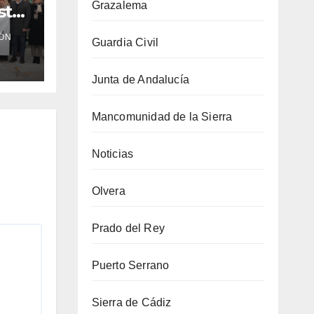
Grazalema
sta
ga
ÓN
Guardia Civil
ra
cra
Junta de Andalucía
Mancomunidad de la Sierra
Noticias
Olvera
Prado del Rey
Puerto Serrano
Sierra de Cádiz