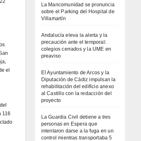
122
La Mancomunidad se pronuncia
sobre el Parking del Hospital de
Villamartín
Andalucía eleva la alerta y la
precaución ante el temporal:
dos
colegios cerrados y la UME en
 San
preaviso
ja,
de el
El Ayuntamiento de Arcos y la
Diputación de Cádiz impulsan la
rehabilitación del edificio anexo
al Castillo con la redacción del
proyecto
del
a 116
La Guardia Civil detiene a tres
octado
personas en Espera que
intentaron darse a la fuga en un
control mientras transportaba 5