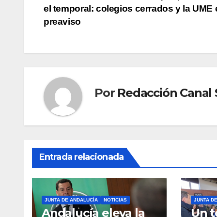
el temporal: colegios cerrados y la UME 
de
preaviso
entradas
Por
Redacción Canal S
Entrada relacionada
JUNTA DE ANDALUCÍA
NOTICIAS
JUNTA D
Andalucía eleva la
Un t