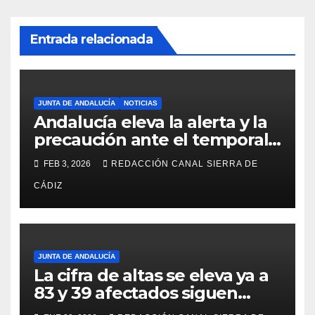
Entrada relacionada
JUNTA DE ANDALUCÍA
NOTICIAS
Andalucía eleva la alerta y la
precaución ante el temporal:
colegios cerrados y la UME en
FEB 3, 2026
REDACCIÓN CANAL SIERRA DE
preaviso
CÁDIZ
JUNTA DE ANDALUCÍA
La cifra de altas se eleva ya a
83 y 39 afectados siguen
ingresados tras el siniestro de