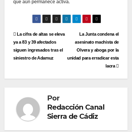
que aún permanece activa.
Navegación
La cifra de altas se eleva
La Junta condena el
ya a 83 y 39 afectados
asesinato machista de
de
siguen ingresados tras el
Olvera y aboga por la
entradas
siniestro de Adamuz
unidad para erradicar esta
lacra
Por
Redacción Canal
Sierra de Cádiz