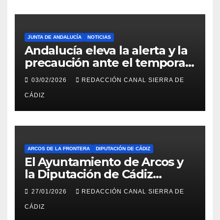
JUNTA DE ANDALUCÍA
NOTICIAS
Andalucía eleva la alerta y la
precaución ante el temporal:
colegios cerrados y la UME en
03/02/2026
REDACCIÓN CANAL SIERRA DE
preaviso
CÁDIZ
ARCOS DE LA FRONTERA
DIPUTACIÓN DE CÁDIZ
El Ayuntamiento de Arcos y
la Diputación de Cádiz
impulsan la rehabilitación del
27/01/2026
REDACCIÓN CANAL SIERRA DE
edificio anexo al Castillo con
CÁDIZ
la redacción del proyecto