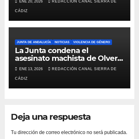
ENE 20, 2026
REDACCIÓN CANAL SIERRA DE
Adamuz
CÁDIZ
JUNTA DE ANDALUCÍA
NOTICIAS
VIOLENCIA DE GÉNERO
La Junta condena el
asesinato machista de Olvera
y aboga por la unidad para
ENE 13, 2026
REDACCIÓN CANAL SIERRA DE
erradicar esta lacra
CÁDIZ
Deja una respuesta
Tu dirección de correo electrónico no será publicada.