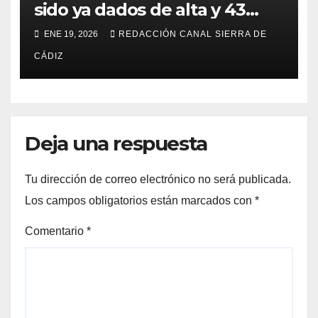
sido ya dados de alta y 43
permanecen ingresados
ENE 19, 2026
REDACCIÓN CANAL SIERRA DE
CÁDIZ
Deja una respuesta
Tu dirección de correo electrónico no será publicada.
Los campos obligatorios están marcados con
*
Comentario
*