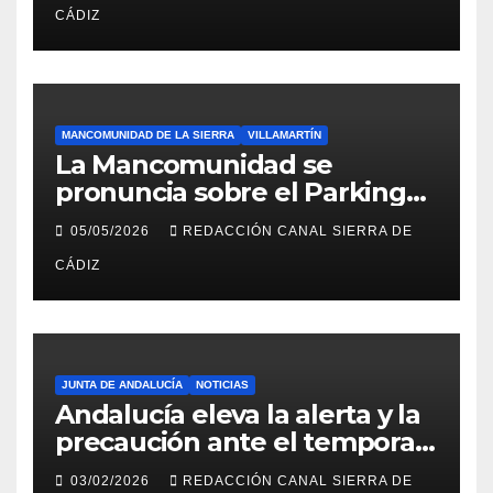
CÁDIZ
MANCOMUNIDAD DE LA SIERRA
VILLAMARTÍN
La Mancomunidad se
pronuncia sobre el Parking
del Hospital de Villamartín
05/05/2026
REDACCIÓN CANAL SIERRA DE
CÁDIZ
JUNTA DE ANDALUCÍA
NOTICIAS
Andalucía eleva la alerta y la
precaución ante el temporal:
colegios cerrados y la UME en
03/02/2026
REDACCIÓN CANAL SIERRA DE