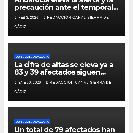
precaución ante el temporal:
colegios cerrados y la UME en
FEB 3, 2026
REDACCIÓN CANAL SIERRA DE
preaviso
CÁDIZ
JUNTA DE ANDALUCÍA
La cifra de altas se eleva ya a
83 y 39 afectados siguen
ingresados tras el siniestro de
ENE 20, 2026
REDACCIÓN CANAL SIERRA DE
Adamuz
CÁDIZ
JUNTA DE ANDALUCÍA
Un total de 79 afectados han