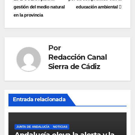
entradas
gestión del medio natural
educación ambiental
en la provincia
Por
Redacción Canal
Sierra de Cádiz
Entrada relacionada
JUNTA DE ANDALUCÍA
NOTICIAS
Andalucía eleva la alerta y la