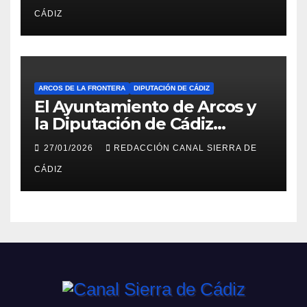
preaviso
CÁDIZ
ARCOS DE LA FRONTERA
DIPUTACIÓN DE CÁDIZ
El Ayuntamiento de Arcos y
la Diputación de Cádiz
impulsan la rehabilitación del
27/01/2026
REDACCIÓN CANAL SIERRA DE
edificio anexo al Castillo con
CÁDIZ
la redacción del proyecto